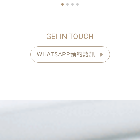
GEI IN TOUCH
WHATSAPP預約諮訊