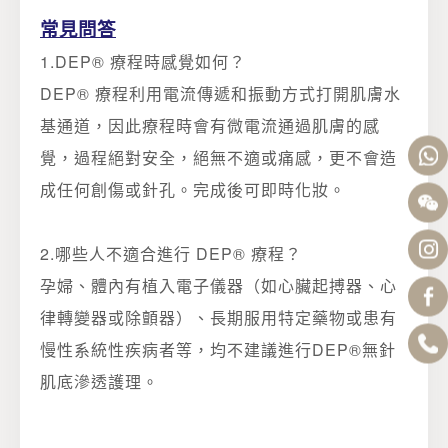
l
c
r
i
常見問答
e
l
c
r
1.DEP® 療程時感覺如何？
e
l
c
DEP® 療程利用電流傳遞和振動方式打開肌膚水
e
l
基通道，因此療程時會有微電流通過肌膚的感
e
覺，過程絕對安全，絕無不適或痛感，更不會造
成任何創傷或針孔。完成後可即時化妝。
2.哪些人不適合進行 DEP® 療程？
孕婦、體內有植入電子儀器（如心臟起搏器、心
律轉變器或除顫器）、長期服用特定藥物或患有
慢性系統性疾病者等，均不建議進行DEP®無針
肌底滲透護理。