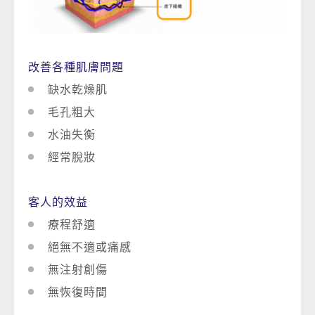
改善各種肌膚問題
缺水乾燥肌
c
毛孔粗大
i
c
水油失衡
r
i
c
經常脫妝
c
r
i
c
l
c
r
i
客人的效益
e
l
c
r
療程舒適
e
l
c
c
絕無不適或痛感
e
l
i
c
無注射創傷
e
r
i
c
無恢復時間
c
r
i
c